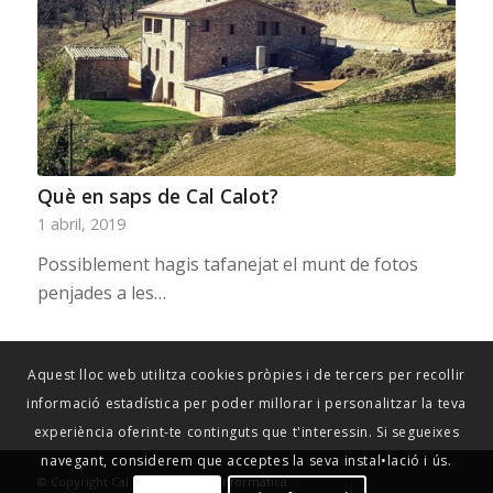
Què en saps de Cal Calot?
1 abril, 2019
Possiblement hagis tafanejat el munt de fotos
penjades a les…
Aquest lloc web utilitza cookies pròpies i de tercers per recollir
informació estadística per poder millorar i personalitzar la teva
experiència oferint-te continguts que t'interessin. Si segueixes
navegant, considerem que acceptes la seva instal•lació i ús.
© Copyright Cal Calot -
Ergates Informàtica