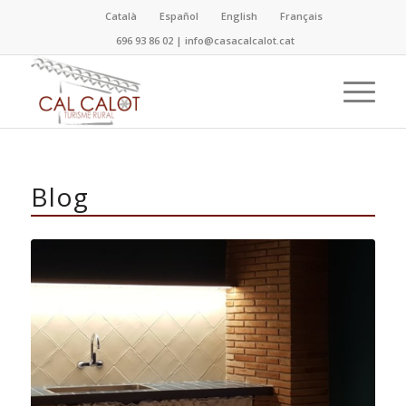
Català
Español
English
Français
696 93 86 02
|
info@casacalcalot.cat
Blog