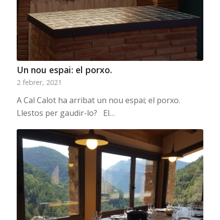
Un nou espai: el porxo.
2 febrer, 2021
A Cal Calot ha arribat un nou espai; el porxo.
Llestos per gaudir-lo? El…