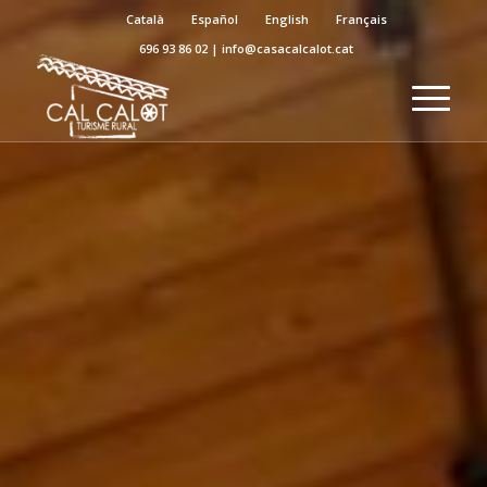
Català
Español
English
Français
696 93 86 02
|
info@casacalcalot.cat