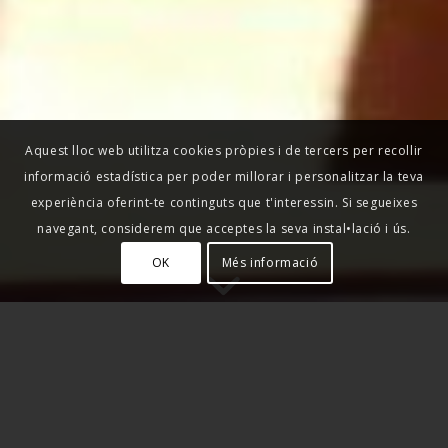
Aquest lloc web utilitza cookies pròpies i de tercers per recollir
informació estadística per poder millorar i personalitzar la teva
experiència oferint-te continguts que t'interessin. Si segueixes
navegant, considerem que acceptes la seva instal•lació i ús.
OK
Més informació
Cal Calot és una
antiga casa de pagès,
situada a
990m a la Vall de Lord. Comparteix l’entorn amb
l’ermita romànica de St. Lleïr de Casabella.