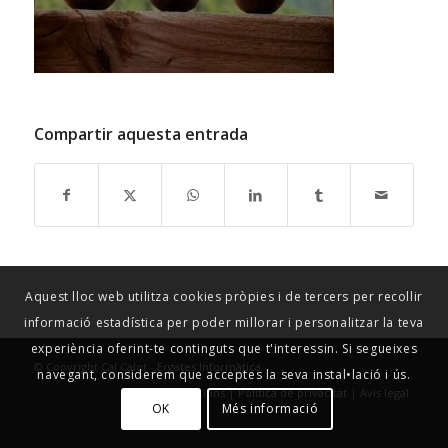
Compartir aquesta entrada
Aquest lloc web utilitza cookies pròpies i de tercers per recollir
informació estadística per poder millorar i personalitzar la teva
experiència oferint-te continguts que t'interessin. Si segueixes
© Copyright Cal Calot -
Ergates Informàtica
navegant, considerem que acceptes la seva instal•lació i ús.
Condicions
|
Política de privacitat
|
Avís legal
OK
Més informació