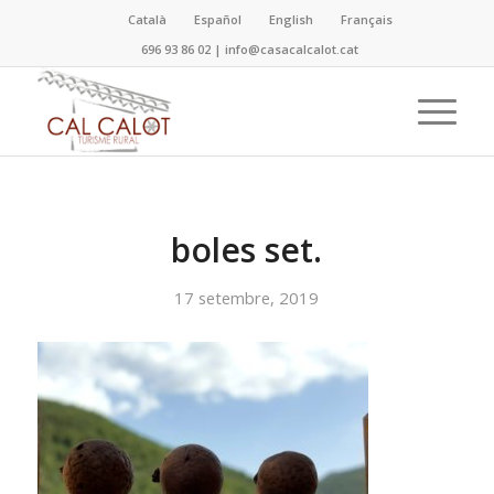
Català
Español
English
Français
696 93 86 02
|
info@casacalcalot.cat
boles set.
17 setembre, 2019