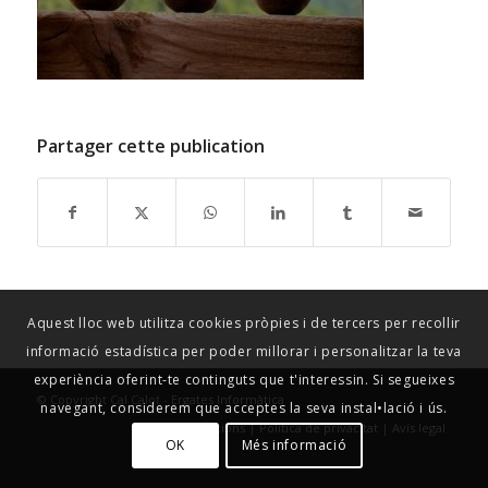
Partager cette publication
Aquest lloc web utilitza cookies pròpies i de tercers per recollir
informació estadística per poder millorar i personalitzar la teva
experiència oferint-te continguts que t'interessin. Si segueixes
© Copyright Cal Calot -
Ergates Informàtica
navegant, considerem que acceptes la seva instal•lació i ús.
Condicions
|
Política de privacitat
|
Avís legal
OK
Més informació