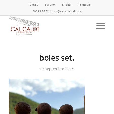
Català
Español
English
Français
696 93 86 02
|
info@casacalcalot.cat
boles set.
17 septembre 2019