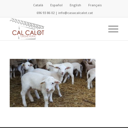
Català
Español
English
Français
696 93 86 02
|
info@casacalcalot.cat