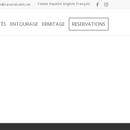
Català
Español
English
Français
fo@casacalcalot.cat
TÉS
ENTOURAGE
ERMITAGE
RESERVATIONS