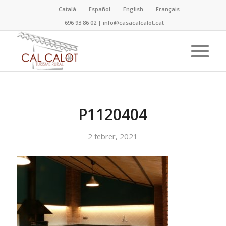
Català
Español
English
Français
696 93 86 02
|
info@casacalcalot.cat
P1120404
2 febrer, 2021