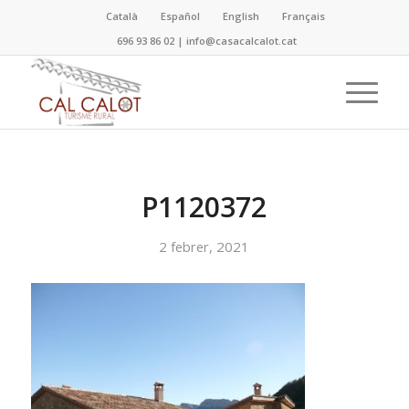
Català
Español
English
Français
696 93 86 02
|
info@casacalcalot.cat
P1120372
2 febrer, 2021