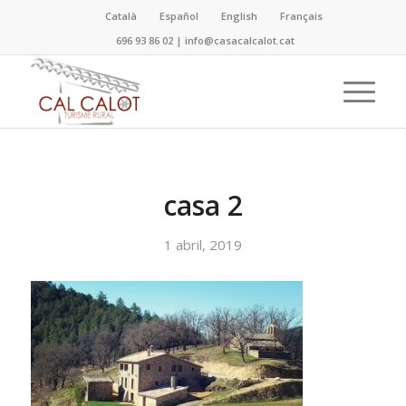
Català
Español
English
Français
696 93 86 02
|
info@casacalcalot.cat
casa 2
1 abril, 2019