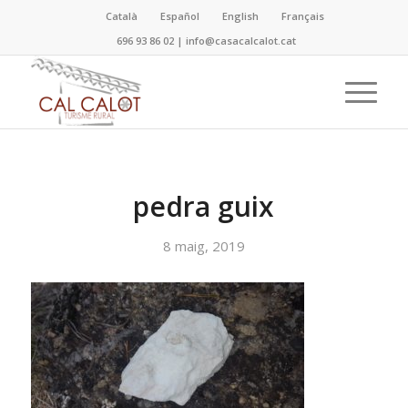
Català
Español
English
Français
696 93 86 02
|
info@casacalcalot.cat
pedra guix
8 maig, 2019