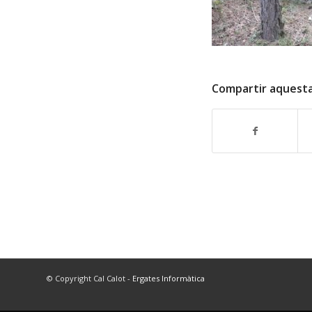
Compartir aquest
© Copyright Cal Calot -
Ergates Informàtica