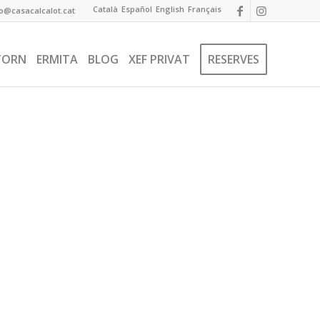
Català
Español
English
Français
fo@casacalcalot.cat
TORN
ERMITA
BLOG
XEF PRIVAT
RESERVES