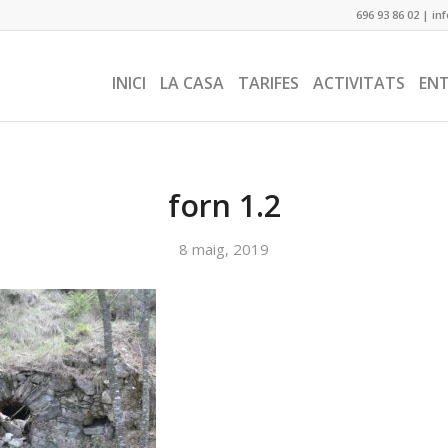
696 93 86 02
|
in
INICI
LA CASA
TARIFES
ACTIVITATS
EN
forn 1.2
8 maig, 2019