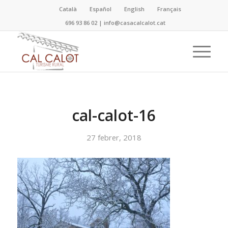
Català
Español
English
Français
696 93 86 02
|
info@casacalcalot.cat
cal-calot-16
27 febrer, 2018