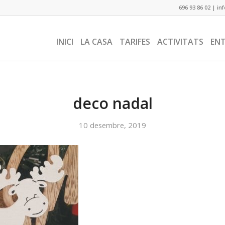
696 93 86 02
|
in
INICI
LA CASA
TARIFES
ACTIVITATS
EN
deco nadal
10 desembre, 2019