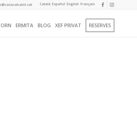
Català
Español
English
Français
fo@casacalcalot.cat
TORN
ERMITA
BLOG
XEF PRIVAT
RESERVES