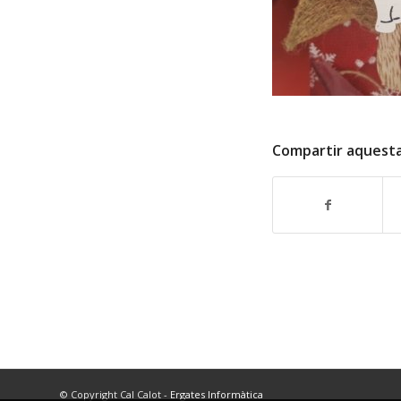
Compartir aquest
© Copyright Cal Calot -
Ergates Informàtica