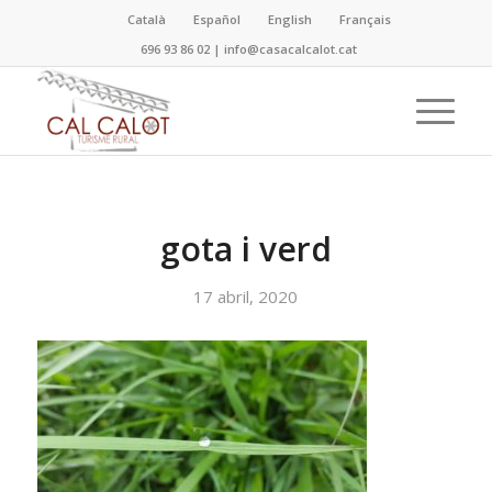
Català
Español
English
Français
696 93 86 02
|
info@casacalcalot.cat
gota i verd
17 abril, 2020