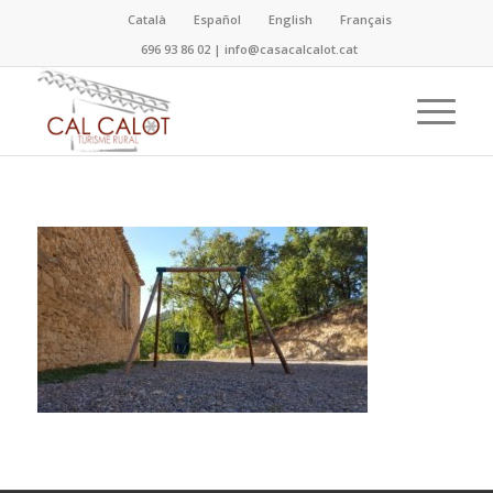
Català
Español
English
Français
696 93 86 02
|
info@casacalcalot.cat