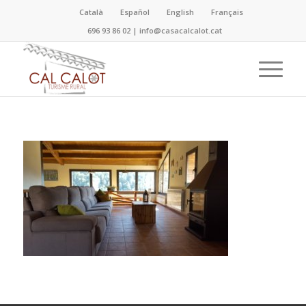
Català
Español
English
Français
696 93 86 02
|
info@casacalcalot.cat