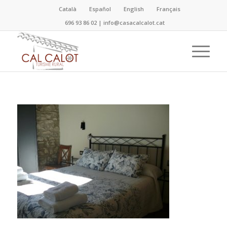
Català
Español
English
Français
696 93 86 02
|
info@casacalcalot.cat