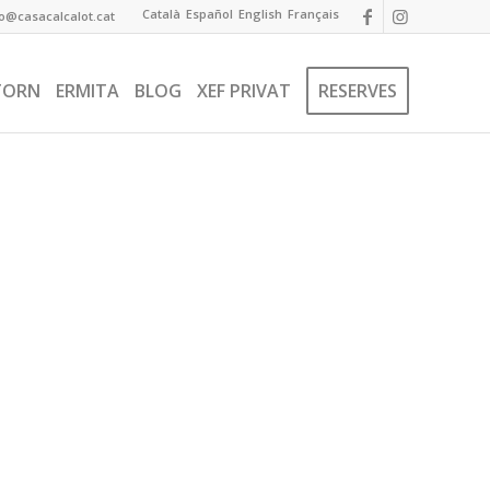
Català
Español
English
Français
fo@casacalcalot.cat
TORN
ERMITA
BLOG
XEF PRIVAT
RESERVES