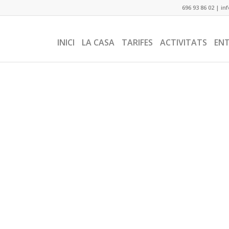
696 93 86 02
|
in
INICI
LA CASA
TARIFES
ACTIVITATS
EN