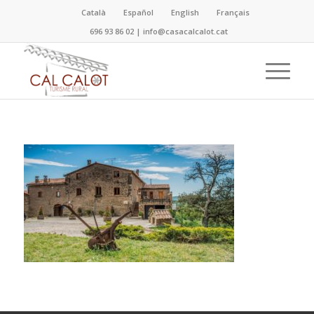
Català
Español
English
Français
696 93 86 02
|
info@casacalcalot.cat