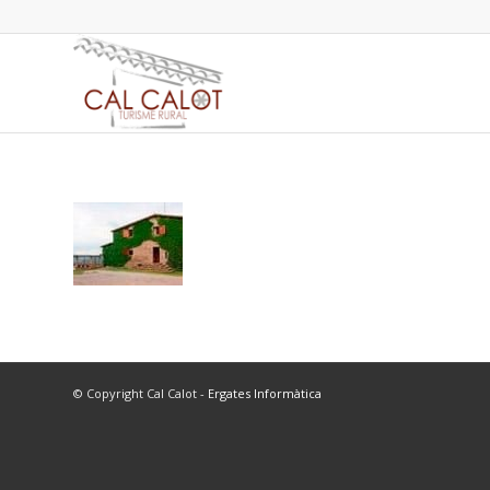
© Copyright Cal Calot -
Ergates Informàtica