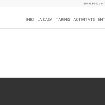
696 93 86 02
|
in
INICI
LA CASA
TARIFES
ACTIVITATS
EN