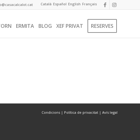
Català
Español
English
Français
fo@casacalcalot.cat
TORN
ERMITA
BLOG
XEF PRIVAT
RESERVES
Condicions
|
Política de privacitat
|
Avís legal