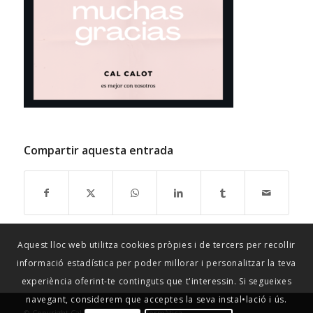
Compartir aquesta entrada
Aquest lloc web utilitza cookies pròpies i de tercers per recollir
informació estadística per poder millorar i personalitzar la teva
experiència oferint-te continguts que t'interessin. Si segueixes
navegant, considerem que acceptes la seva instal•lació i ús.
© Copyright Cal Calot -
Ergates Informàtica