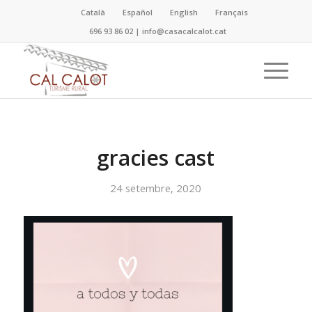
Català
Español
English
Français
696 93 86 02
|
info@casacalcalot.cat
gracies cast
24 setembre, 2020