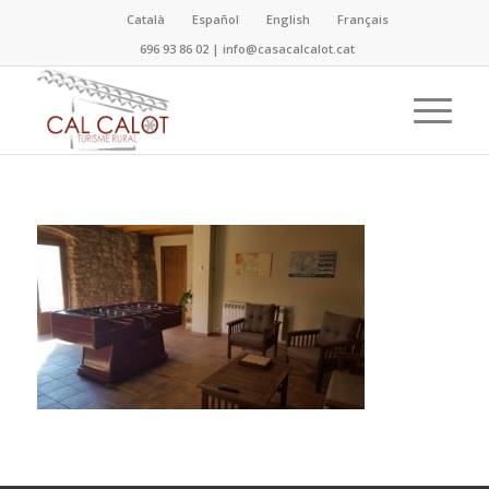
Català
Español
English
Français
696 93 86 02
|
info@casacalcalot.cat