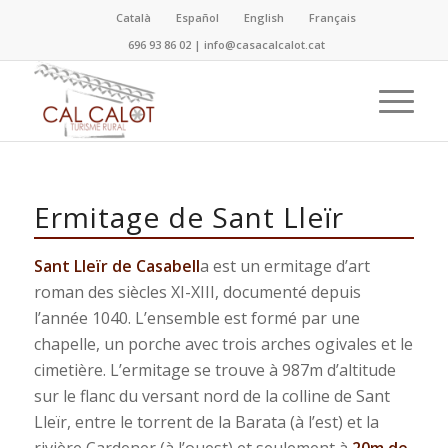
Català
Español
English
Français
696 93 86 02
|
info@casacalcalot.cat
Ermitage de Sant Lleïr
Sant Lleïr de Casabell
a est un ermitage d’art
roman des siècles XI-XIII, documenté depuis
l’année 1040. L’ensemble est formé par une
chapelle, un porche avec trois arches ogivales et le
cimetière. L’ermitage se trouve à 987m d’altitude
sur le flanc du versant nord de la colline de Sant
Lleïr, entre le torrent de la Barata (à l’est) et la
rivière Cardener (à l’ouest) et seulement à
20m de