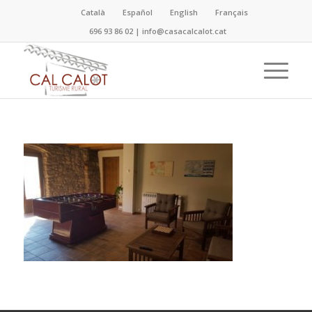
Català
Español
English
Français
696 93 86 02
|
info@casacalcalot.cat