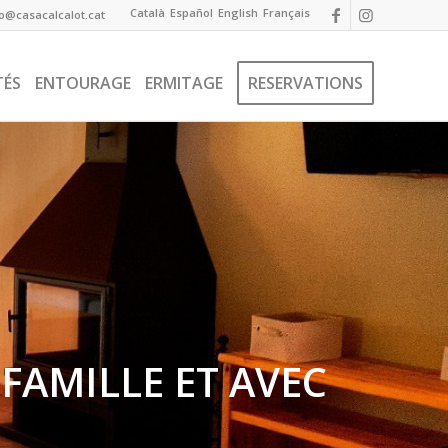
Català
Español
English
Français
fo@casacalcalot.cat
TÉS
ENTOURAGE
ERMITAGE
RESERVATIONS
FAMILLE ET AVEC