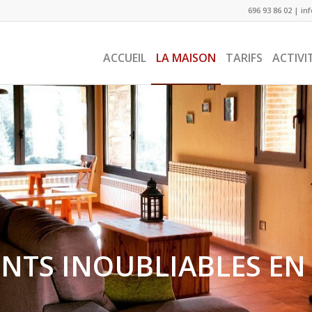
696 93 86 02
|
in
ACCUEIL
LA MAISON
TARIFS
ACTIVI
NTS INOUBLIABLES EN 