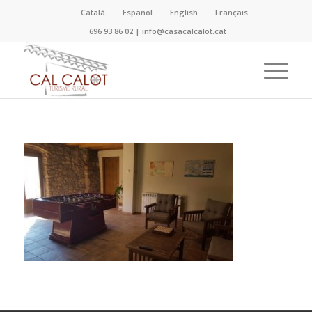
Català
Español
English
Français
696 93 86 02
|
info@casacalcalot.cat