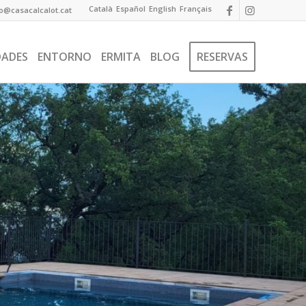
Català
Español
English
Français
fo@casacalcalot.cat
DADES
ENTORNO
ERMITA
BLOG
RESERVAS