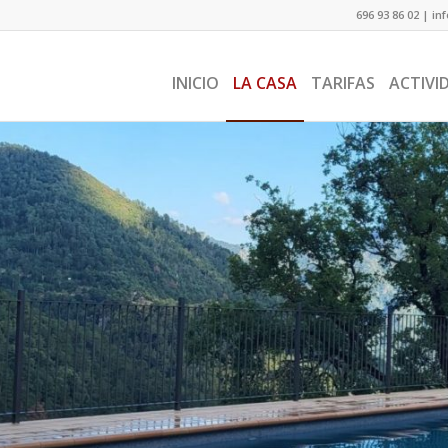
696 93 86 02
|
in
INICIO
LA CASA
TARIFAS
ACTIVI