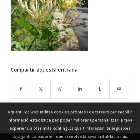
Compartir aquesta entrada
Aquest lloc web utilitza cookies pròpies i de tercers per recollir
informació estadística per poder millorar i personalitzar la teva
experiència oferint-te continguts que t'interessin. Si segueixes
navegant, considerem que acceptes la seva instal•lació i ús.