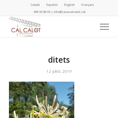
Català
Español
English
Français
696 93 86 02
|
info@casacalcalot.cat
ditets
12 juliol, 2019