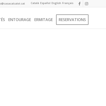
Català
Español
English
Français
fo@casacalcalot.cat
TÉS
ENTOURAGE
ERMITAGE
RESERVATIONS