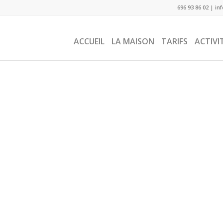
696 93 86 02
|
in
ACCUEIL
LA MAISON
TARIFS
ACTIVI