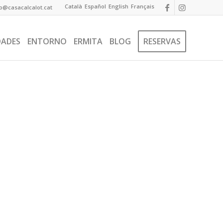
Català
Español
English
Français
fo@casacalcalot.cat
DADES
ENTORNO
ERMITA
BLOG
RESERVAS