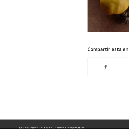
Compartir esta en
© Copyright Cal Calot -
Ergates Informàtica