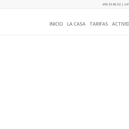
696 93 86 02
|
in
INICIO
LA CASA
TARIFAS
ACTIVI