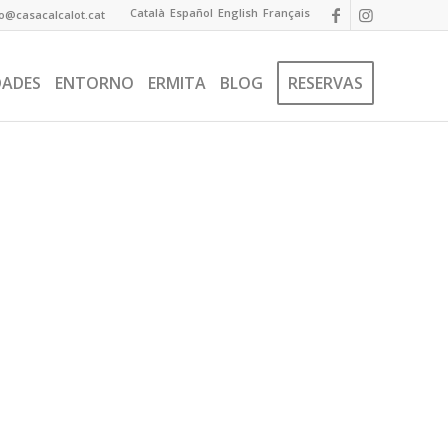
Català
Español
English
Français
fo@casacalcalot.cat
DADES
ENTORNO
ERMITA
BLOG
RESERVAS