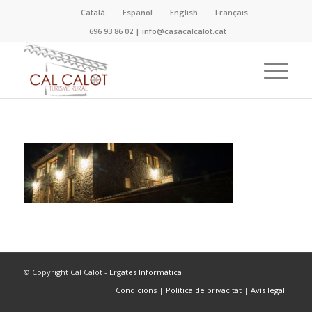
Català
Español
English
Français
696 93 86 02
|
info@casacalcalot.cat
© Copyright Cal Calot -
Ergates Informàtica
Condicions
|
Política de privacitat
|
Avís legal