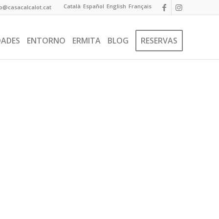
Català
Español
English
Français
fo@casacalcalot.cat
DADES
ENTORNO
ERMITA
BLOG
RESERVAS