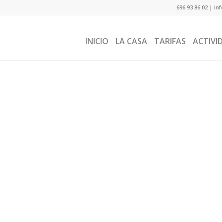
696 93 86 02
|
in
INICIO
LA CASA
TARIFAS
ACTIVI