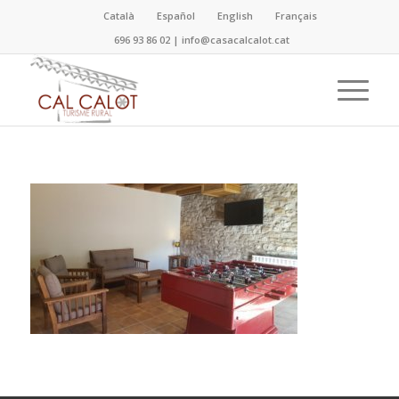
Català
Español
English
Français
696 93 86 02
|
info@casacalcalot.cat