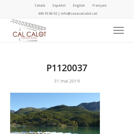
Català
Español
English
Français
696 93 86 02
|
info@casacalcalot.cat
P1120037
31 mai 2019