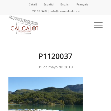
Català
Español
English
Français
696 93 86 02
|
info@casacalcalot.cat
P1120037
31 de mayo de 2019